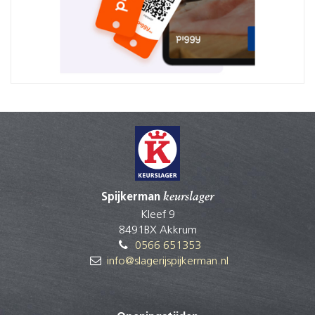
Spijkerman
keurslager
Kleef 9
8491BX Akkrum
0566 651353
info@slagerijspijkerman.nl