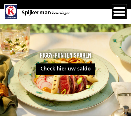
Spijkerman
keurslager
Piggy-punten sparen
Check hier uw saldo