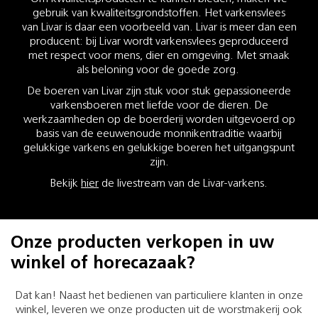
gebruik van kwaliteitsgrondstoffen. Het varkensvlees
van Livar is daar een voorbeeld van. Livar is meer dan een
producent: bij Livar wordt varkensvlees geproduceerd
met respect voor mens, dier en omgeving. Met smaak
als beloning voor de goede zorg.
De boeren van Livar zijn stuk voor stuk gepassioneerde
varkensboeren met liefde voor de dieren. De
werkzaamheden op de boerderij worden uitgevoerd op
basis van de eeuwenoude monnikentraditie waarbij
gelukkige varkens en gelukkige boeren het uitgangspunt
zijn.
Bekijk
hier
de livestream van de Livar-varkens.
Onze producten verkopen in uw
winkel of horecazaak?
Dat kan! Naast het bedienen van particuliere klanten in onze
winkel, leveren we onze producten uit de worstmakerij ook