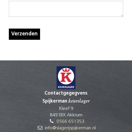
Verzenden
Contactgegegvens
Spijkerman
keurslager
Kleef 9
8491BX Akkrum
0566 651353
info@slagerijspijkerman.nl