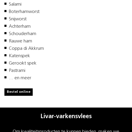
Salami
Boterhamworst
Snijworst
Achterham
Schouderham
Rauwe ham
Coppa di Akkrum
Katenspek
Gerookt spek
Pastrami
... en meer
Bestel online
Livar-varkensvlees
Om kwaliteitsproducten te kunnen bieden, maken we