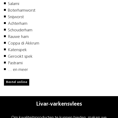
Salami
Boterhamworst
Snijworst
Achterham
Schouderham
Rauwe ham
Coppa di Akkrum
Katenspek
Gerookt spek
Pastrami
... en meer
Bestel online
Livar-varkensvlees
Om kwaliteitsproducten te kunnen bieden, maken we