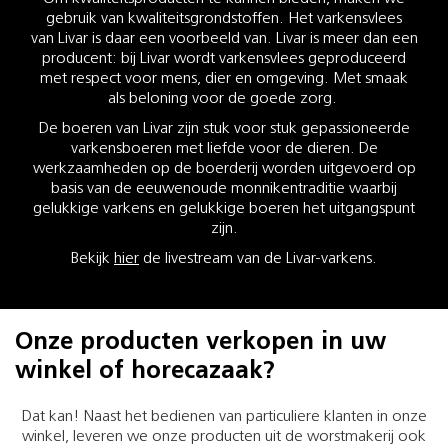
gebruik van kwaliteitsgrondstoffen. Het varkensvlees
van Livar is daar een voorbeeld van. Livar is meer dan een
producent: bij Livar wordt varkensvlees geproduceerd
met respect voor mens, dier en omgeving. Met smaak
als beloning voor de goede zorg.
De boeren van Livar zijn stuk voor stuk gepassioneerde
varkensboeren met liefde voor de dieren. De
werkzaamheden op de boerderij worden uitgevoerd op
basis van de eeuwenoude monnikentraditie waarbij
gelukkige varkens en gelukkige boeren het uitgangspunt
zijn.
Bekijk
hier
de livestream van de Livar-varkens.
Onze producten verkopen in uw
winkel of horecazaak?
Dat kan! Naast het bedienen van particuliere klanten in onze
winkel, leveren we onze producten uit de worstmakerij ook