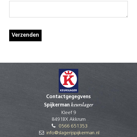
Verzenden
Contactgegegvens
Spijkerman
keurslager
Kleef 9
8491BX Akkrum
0566 651353
info@slagerijspijkerman.nl