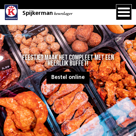
Spijkerman
keurslager
Feestje? Maak het compleet met een
heerlijk buffet!
Bestel online