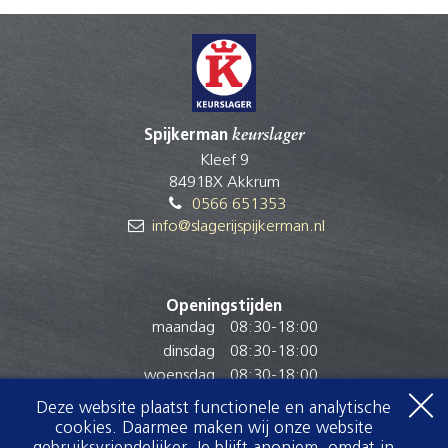
Spijkerman
keurslager
Kleef 9
8491BX Akkrum
0566 651353
info@slagerijspijkerman.nl
Openingstijden
maandag
08:30
-
18:00
dinsdag
08:30
-
18:00
woensdag
08:30
-
18:00
donderdag
08:30
-
18:00
Deze website plaatst functionele en analytische
vrijdag
08:30
-
18:30
cookies. Daarmee maken wij onze website
zaterdag
08:30
-
17:00